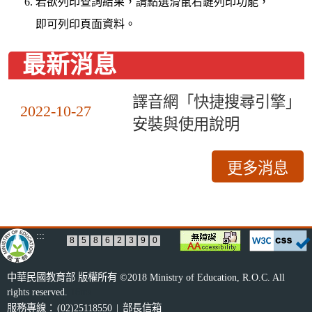
若欲列印查詢結果，請點選滑鼠右鍵列印功能，
即可列印頁面資料。
最新消息
譯音網「快捷搜尋引擎」
2022-10-27
安裝與使用說明
更多消息
:::
8
5
8
6
2
3
9
0
中華民國教育部 版權所有 ©2018 Ministry of Education, R.O.C. All
rights reserved.
16ms
服務專線：
(02)25118550
|
部長信箱