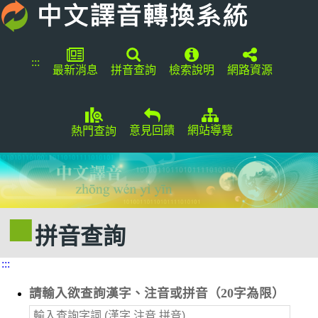
:::
最新消息
拼音查詢
檢索說明
網路資源
意見回饋
網站導覽
熱門查詢
拼音查詢
:::
請輸入欲查詢漢字、注音或拼音（20字為限）