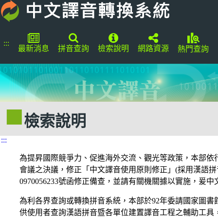
:::
最新消息
拼音查詢
檢索說明
網路資源
熱門查詢
檢索說明
:::
為提昇國際競爭力、促進海外交流、觀光等政策，本部依行政
會議之決議，修正「中文譯音使用原則修正」(採用漢語拼音
0970056233號函修正備查，並請有關機關據以實施，
為利各界查詢或轉換拼音系統，本部於92年委請國家圖書
供使用者查詢漢語拼音暨各單位建置譯音工程之輔助工具